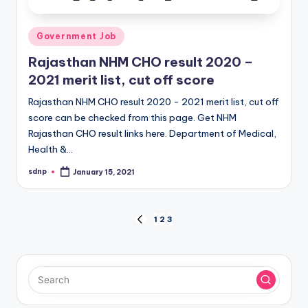
Posted
Government Job
in
Rajasthan NHM CHO result 2020 –
2021 merit list, cut off score
Rajasthan NHM CHO result 2020 - 2021 merit list, cut off
score can be checked from this page. Get NHM
Rajasthan CHO result links here. Department of Medical,
Health &…
sdnp
January 15, 2021
Posted
by
Posts
1
2
3
PREVIOUS
PAGE
pagination