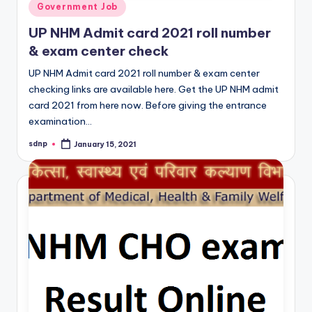
Posted
Government Job
in
UP NHM Admit card 2021 roll number
& exam center check
UP NHM Admit card 2021 roll number & exam center
checking links are available here. Get the UP NHM admit
card 2021 from here now. Before giving the entrance
examination…
sdnp
January 15, 2021
Posted
by