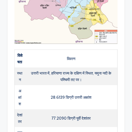
विशे
विवरण
षता
स्था
उत्तरी भारत में, हरियाणा राज्य के दक्षिण में स्थित, यमुना नदी के
न
पश्चिमी तट पर।
अ
क्षां
28.6139 डिग्री उत्तरी अक्षांश
श
देशां
77.2090 डिग्री पूर्वी देशांतर
तर