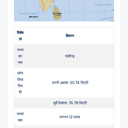
विशेष
विवरण
ता
राज्य
का
चंडीगढ़
नाम
भौगो
लिक
उत्तरी अक्षांश: 30.74 डिग्री
स्थि
ति
पूर्वी देशांतर: 76.78 डिग्री
जनसं
लगभग 12 लाख
ख्या