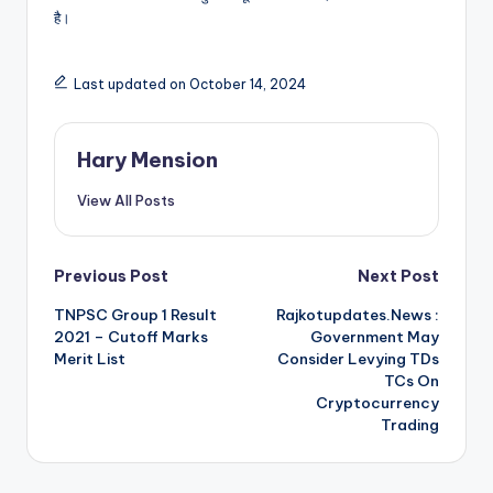
है।
Last updated on October 14, 2024
Hary Mension
View All Posts
Post
Previous Post
Next Post
TNPSC Group 1 Result
Rajkotupdates.News :
navigation
2021 – Cutoff Marks
Government May
Merit List
Consider Levying TDs
TCs On
Cryptocurrency
Trading